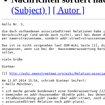
(Subject) ]
[ Autor ]
Hallo Nr. 3,

die doch vorhandenen associatedStreet Relationen habe i
berücksichtigt (und werde auch nicht), weil bei denen d
per name=strassenname, sondern addr:street=strasssennam
Das ist so nicht vorgesehen laut OSM-Wiki Seite [1], di
anzupassen, wenn sie bei der  Hausnummerauswertung berü
sollen.

viele Grüße

Dietmar

[1] 
http://wiki.openstreetmap.org/wiki/Relation:associa
Am 11.07.2014 15:54, schrieb Dietmar Seifert:

>
>
>
>
>
>