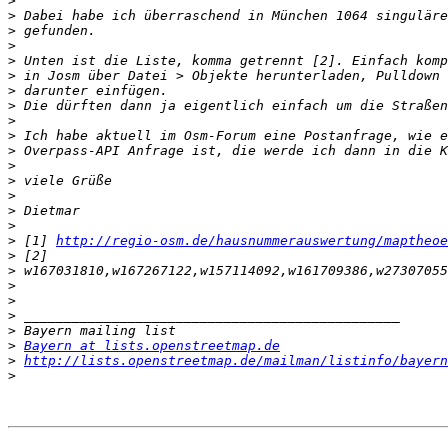
>
>
>
>
>
>
>
>
>
>
>
>
>
>
>
>
>
 [1] 
http://regio-osm.de/hausnummerauswertung/maptheoe
>
>
 w167031810,w167267122,w157114092,w161709386,w
>
>
>
>
>
Bayern at lists.openstreetmap.de
>
http://lists.openstreetmap.de/mailman/listinfo/bayern
>