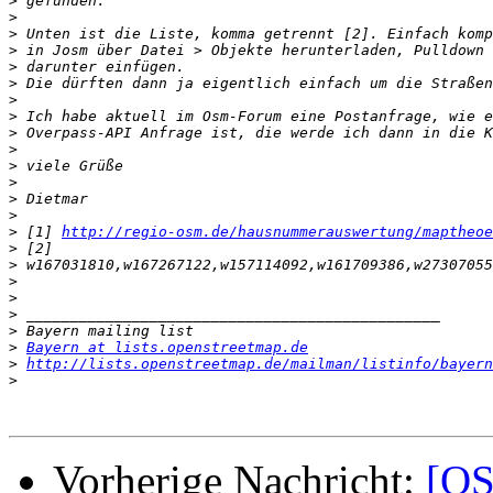
>
>
>
>
>
>
>
>
>
>
>
>
>
>
>
 [1] 
http://regio-osm.de/hausnummerauswertung/maptheoe
>
>
 w167031810,w167267122,w157114092,w161709386,w
>
>
>
>
>
Bayern at lists.openstreetmap.de
>
http://lists.openstreetmap.de/mailman/listinfo/bayern
>
Vorherige Nachricht:
[OS