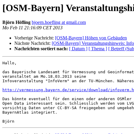
[OSM-Bayern] Veranstaltungsh
Björn Höfling
bjoern.hoefling at gmail.com
Mo Feb 11 21:16:09 CET 2013
Vorherige Nachricht:
[OSM-Bayern] Höhen von Gebäuden
Nächste Nachricht:
[OSM-Bayern] Veranstaltungshinweis: In
Nachrichten sortiert nach:
[ Datum ]
[ Thema ]
[ Betreff (Sub
Hallo,

das Bayerische Landesamt für Vermessung und Geoinformat
veranstaltet am Mo.18.03.2013 seine

Infoveranstaltung "InfoVerm" an der TU-München. Näheres
http://vermessung.bayern.de/service/download/infoverm.h
Das könnte eventuell für den einen oder anderen OSMler 
Open Data interessant sein. Schliesslich werden vom LVG

vorsichtig Daten unter CC-BY-SA freigegeben und umgekeh
BayernAtlas integriert.
