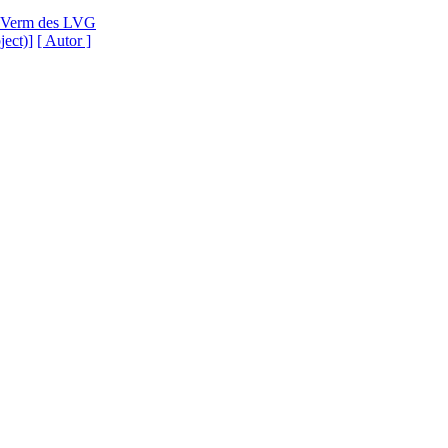
foVerm des LVG
ject)]
[ Autor ]