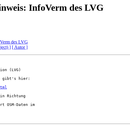
inweis: InfoVerm des LVG
foVerm des LVG
ject) ]
[ Autor ]
ion (LVG)

 gibt's hier:

tml
in Richtung

rt OSM-Daten im
