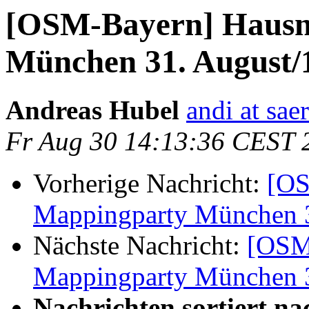
[OSM-Bayern] Haus
München 31. August/
Andreas Hubel
andi at sae
Fr Aug 30 14:13:36 CEST 
Vorherige Nachricht:
[OS
Mappingparty München 3
Nächste Nachricht:
[OSM
Mappingparty München 3
Nachrichten sortiert na