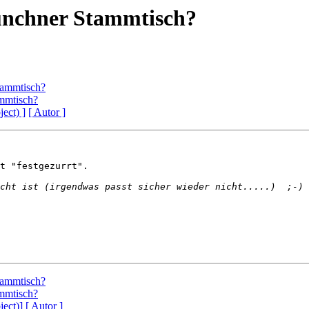
ünchner Stammtisch?
tammtisch?
mmtisch?
ject) ]
[ Autor ]
t "festgezurrt".

tammtisch?
mmtisch?
ject)]
[ Autor ]