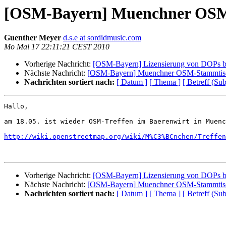
[OSM-Bayern] Muenchner OSM-
Guenther Meyer
d.s.e at sordidmusic.com
Mo Mai 17 22:11:21 CEST 2010
Vorherige Nachricht:
[OSM-Bayern] Lizensierung von DOPs
Nächste Nachricht:
[OSM-Bayern] Muenchner OSM-Stammtisc
Nachrichten sortiert nach:
[ Datum ]
[ Thema ]
[ Betreff (Sub
Hallo,

am 18.05. ist wieder OSM-Treffen im Baerenwirt in Muenc
http://wiki.openstreetmap.org/wiki/M%C3%BCnchen/Treffen
Vorherige Nachricht:
[OSM-Bayern] Lizensierung von DOPs
Nächste Nachricht:
[OSM-Bayern] Muenchner OSM-Stammtisc
Nachrichten sortiert nach:
[ Datum ]
[ Thema ]
[ Betreff (Sub