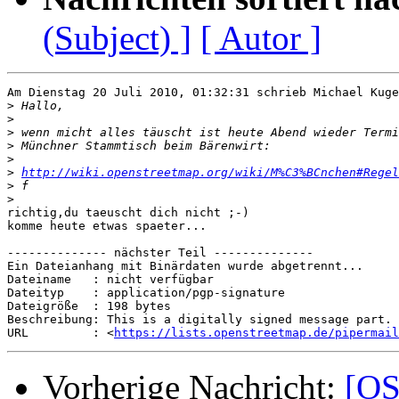
(Subject) ]
[ Autor ]
Am Dienstag 20 Juli 2010, 01:32:31 schrieb Michael Kuge
>
>
>
>
>
>
http://wiki.openstreetmap.org/wiki/M%C3%BCnchen#Regel
>
>
richtig,du taeuscht dich nicht ;-)

komme heute etwas spaeter...

-------------- nächster Teil --------------

Ein Dateianhang mit Binärdaten wurde abgetrennt...

Dateiname   : nicht verfügbar

Dateityp    : application/pgp-signature

Dateigröße  : 198 bytes

Beschreibung: This is a digitally signed message part.

URL         : <
https://lists.openstreetmap.de/pipermail
Vorherige Nachricht:
[OS