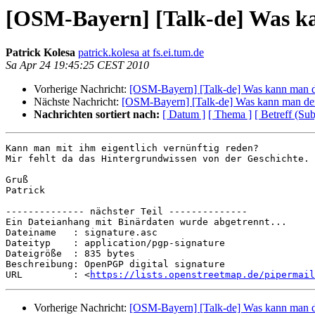
[OSM-Bayern] [Talk-de] Was k
Patrick Kolesa
patrick.kolesa at fs.ei.tum.de
Sa Apr 24 19:45:25 CEST 2010
Vorherige Nachricht:
[OSM-Bayern] [Talk-de] Was kann man 
Nächste Nachricht:
[OSM-Bayern] [Talk-de] Was kann man de
Nachrichten sortiert nach:
[ Datum ]
[ Thema ]
[ Betreff (Sub
Kann man mit ihm eigentlich vernünftig reden?

Mir fehlt da das Hintergrundwissen von der Geschichte.

Gruß

Patrick

-------------- nächster Teil --------------

Ein Dateianhang mit Binärdaten wurde abgetrennt...

Dateiname   : signature.asc

Dateityp    : application/pgp-signature

Dateigröße  : 835 bytes

Beschreibung: OpenPGP digital signature

URL         : <
https://lists.openstreetmap.de/pipermail
Vorherige Nachricht:
[OSM-Bayern] [Talk-de] Was kann man 