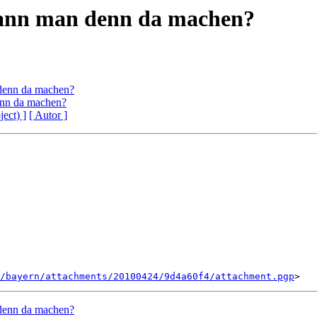
ann man denn da machen?
denn da machen?
nn da machen?
ject) ]
[ Autor ]
/bayern/attachments/20100424/9d4a60f4/attachment.pgp
denn da machen?