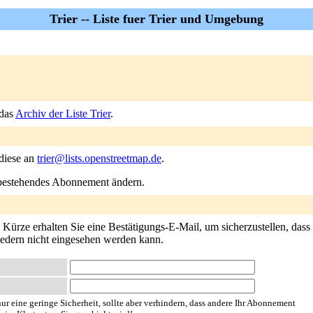
Trier -- Liste fuer Trier und Umgebung
 das
Archiv der Liste Trier
.
 diese an
trier@lists.openstreetmap.de
.
n bestehendes Abonnement ändern.
Kürze erhalten Sie eine Bestätigungs-E-Mail, um sicherzustellen, dass e
liedern nicht eingesehen werden kann.
ur eine geringe Sicherheit, sollte aber verhindern, dass andere Ihr Abonnement