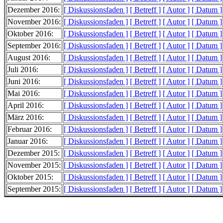
Dezember 2016:
[ Diskussionsfaden ]
[ Betreff ]
[ Autor ]
[ Datum ]
November 2016:
[ Diskussionsfaden ]
[ Betreff ]
[ Autor ]
[ Datum ]
Oktober 2016:
[ Diskussionsfaden ]
[ Betreff ]
[ Autor ]
[ Datum ]
September 2016:
[ Diskussionsfaden ]
[ Betreff ]
[ Autor ]
[ Datum ]
August 2016:
[ Diskussionsfaden ]
[ Betreff ]
[ Autor ]
[ Datum ]
Juli 2016:
[ Diskussionsfaden ]
[ Betreff ]
[ Autor ]
[ Datum ]
Juni 2016:
[ Diskussionsfaden ]
[ Betreff ]
[ Autor ]
[ Datum ]
Mai 2016:
[ Diskussionsfaden ]
[ Betreff ]
[ Autor ]
[ Datum ]
April 2016:
[ Diskussionsfaden ]
[ Betreff ]
[ Autor ]
[ Datum ]
März 2016:
[ Diskussionsfaden ]
[ Betreff ]
[ Autor ]
[ Datum ]
Februar 2016:
[ Diskussionsfaden ]
[ Betreff ]
[ Autor ]
[ Datum ]
Januar 2016:
[ Diskussionsfaden ]
[ Betreff ]
[ Autor ]
[ Datum ]
Dezember 2015:
[ Diskussionsfaden ]
[ Betreff ]
[ Autor ]
[ Datum ]
November 2015:
[ Diskussionsfaden ]
[ Betreff ]
[ Autor ]
[ Datum ]
Oktober 2015:
[ Diskussionsfaden ]
[ Betreff ]
[ Autor ]
[ Datum ]
September 2015:
[ Diskussionsfaden ]
[ Betreff ]
[ Autor ]
[ Datum ]