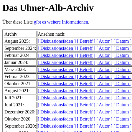
Das Ulmer-Alb-Archiv
Über diese Liste
gibt es weitere Informationen
.
Archiv
Ansehen nach:
August 2025:
[ Diskussionsfaden ]
[ Betreff ]
[ Autor ]
[ Datum ]
September 2024:
[ Diskussionsfaden ]
[ Betreff ]
[ Autor ]
[ Datum ]
Februar 2024:
[ Diskussionsfaden ]
[ Betreff ]
[ Autor ]
[ Datum ]
Januar 2024:
[ Diskussionsfaden ]
[ Betreff ]
[ Autor ]
[ Datum ]
März 2023:
[ Diskussionsfaden ]
[ Betreff ]
[ Autor ]
[ Datum ]
Februar 2023:
[ Diskussionsfaden ]
[ Betreff ]
[ Autor ]
[ Datum ]
Oktober 2021:
[ Diskussionsfaden ]
[ Betreff ]
[ Autor ]
[ Datum ]
August 2021:
[ Diskussionsfaden ]
[ Betreff ]
[ Autor ]
[ Datum ]
Juli 2021:
[ Diskussionsfaden ]
[ Betreff ]
[ Autor ]
[ Datum ]
Juni 2021:
[ Diskussionsfaden ]
[ Betreff ]
[ Autor ]
[ Datum ]
Dezember 2020:
[ Diskussionsfaden ]
[ Betreff ]
[ Autor ]
[ Datum ]
Oktober 2020:
[ Diskussionsfaden ]
[ Betreff ]
[ Autor ]
[ Datum ]
September 2020:
[ Diskussionsfaden ]
[ Betreff ]
[ Autor ]
[ Datum ]