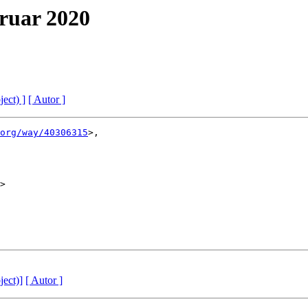
ruar 2020
ject) ]
[ Autor ]
org/way/40306315
>,

>

ject)]
[ Autor ]