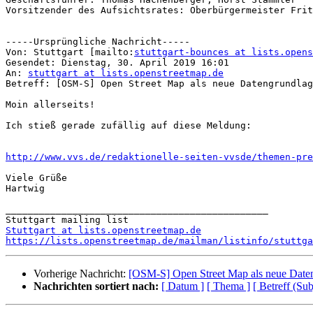
Vorsitzender des Aufsichtsrates: Oberbürgermeister Frit
-----Ursprüngliche Nachricht-----

Von: Stuttgart [mailto:
stuttgart-bounces at lists.opens
Gesendet: Dienstag, 30. April 2019 16:01

An: 
stuttgart at lists.openstreetmap.de
Betreff: [OSM-S] Open Street Map als neue Datengrundlag
Moin allerseits!

Ich stieß gerade zufällig auf diese Meldung:

http://www.vvs.de/redaktionelle-seiten-vvsde/themen-pre
Viele Grüße

Hartwig

_______________________________________________

Stuttgart at lists.openstreetmap.de
https://lists.openstreetmap.de/mailman/listinfo/stuttga
Vorherige Nachricht:
[OSM-S] Open Street Map als neue Date
Nachrichten sortiert nach:
[ Datum ]
[ Thema ]
[ Betreff (Sub