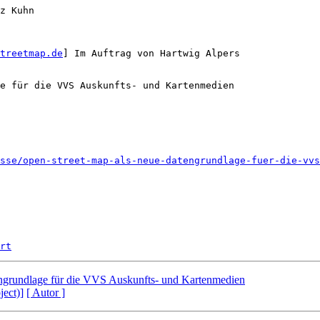
z Kuhn

treetmap.de
] Im Auftrag von Hartwig Alpers

e für die VVS Auskunfts- und Kartenmedien

sse/open-street-map-als-neue-datengrundlage-fuer-die-vvs
rt
ngrundlage für die VVS Auskunfts- und Kartenmedien
ject)]
[ Autor ]