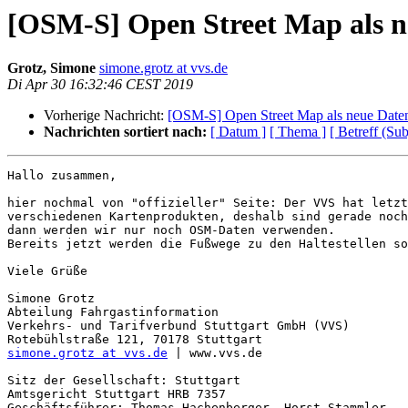
[OSM-S] Open Street Map als n
Grotz, Simone
simone.grotz at vvs.de
Di Apr 30 16:32:46 CEST 2019
Vorherige Nachricht:
[OSM-S] Open Street Map als neue Date
Nachrichten sortiert nach:
[ Datum ]
[ Thema ]
[ Betreff (Sub
Hallo zusammen,

hier nochmal von "offizieller" Seite: Der VVS hat letzt
verschiedenen Kartenprodukten, deshalb sind gerade noch
dann werden wir nur noch OSM-Daten verwenden. 

Bereits jetzt werden die Fußwege zu den Haltestellen so
Viele Grüße

Simone Grotz 

Abteilung Fahrgastinformation 

Verkehrs- und Tarifverbund Stuttgart GmbH (VVS) 

simone.grotz at vvs.de
 | www.vvs.de 

Sitz der Gesellschaft: Stuttgart 

Amtsgericht Stuttgart HRB 7357 

Geschäftsführer: Thomas Hachenberger, Horst Stammler 
