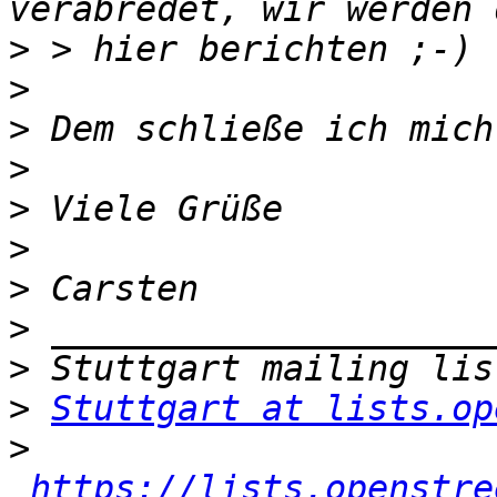
>
>
>
>
>
>
>
>
>
>
Stuttgart at lists.op
>
https://lists.openstre