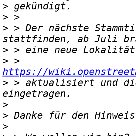
>
>
>
 > Der nächste Stammti
>
>
 > 
https://wiki.openstreet
>
 > aktualisiert und di
>
>
>