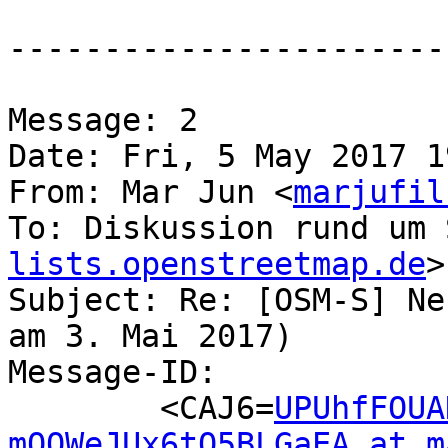
-----------------------
Message: 2

Date: Fri, 5 May 2017 1
From: Mar Jun <
marjufil
To: Diskussion rund um 
lists.openstreetmap.de
>

Subject: Re: [OSM-S] Ne
am 3. Mai 2017)

Message-ID:

	<CAJ6=
UPUhfFOUA
mOOWeJUx6tO5BLGaEA at m