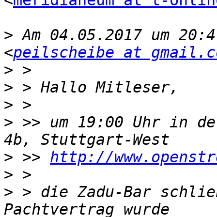
<
meridianeum at t-onlin
>
 Am 04.05.2017 um 20:4
<
peilscheibe at gmail.c
>
>
>
>
 >> um 19:00 Uhr in de
>
 >> 
http://www.openstr
>
>
 > die Zadu-Bar schlie