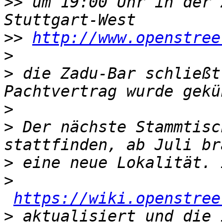
>>
 um 19:00 Uhr in der 
>>
http://www.openstree
>
>
 die Zadu-Bar schließt
>
>
 Der nächste Stammtisc
>
>
https://wiki.openstree
>
 aktualisiert und die 