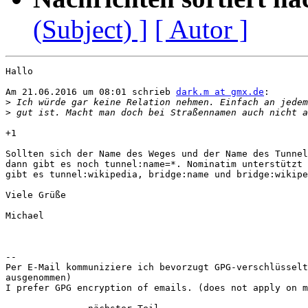
(Subject) ]
[ Autor ]
Hallo

Am 21.06.2016 um 08:01 schrieb 
dark.m at gmx.de
:

>
>
+1

Sollten sich der Name des Weges und der Name des Tunnel
dann gibt es noch tunnel:name=*. Nominatim unterstützt 
gibt es tunnel:wikipedia, bridge:name und bridge:wikipe
Viele Grüße

Michael

-- 

Per E-Mail kommuniziere ich bevorzugt GPG-verschlüsselt
ausgenommen)

I prefer GPG encryption of emails. (does not apply on m