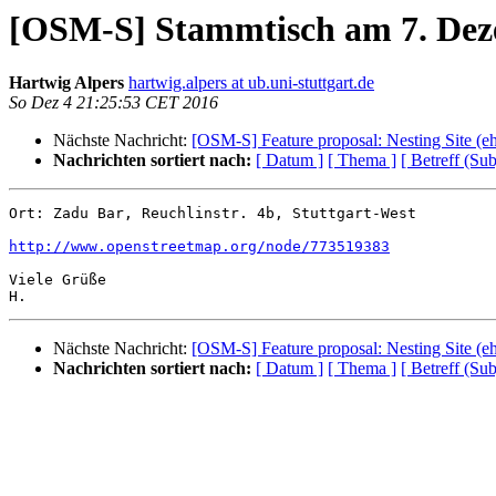
[OSM-S] Stammtisch am 7. De
Hartwig Alpers
hartwig.alpers at ub.uni-stuttgart.de
So Dez 4 21:25:53 CET 2016
Nächste Nachricht:
[OSM-S] Feature proposal: Nesting Site (e
Nachrichten sortiert nach:
[ Datum ]
[ Thema ]
[ Betreff (Sub
Ort: Zadu Bar, Reuchlinstr. 4b, Stuttgart-West

http://www.openstreetmap.org/node/773519383
Viele Grüße

Nächste Nachricht:
[OSM-S] Feature proposal: Nesting Site (e
Nachrichten sortiert nach:
[ Datum ]
[ Thema ]
[ Betreff (Sub