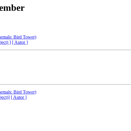
zember
hemals: Bird Tower)
ject) ]
[ Autor ]
hemals: Bird Tower)
ject)]
[ Autor ]