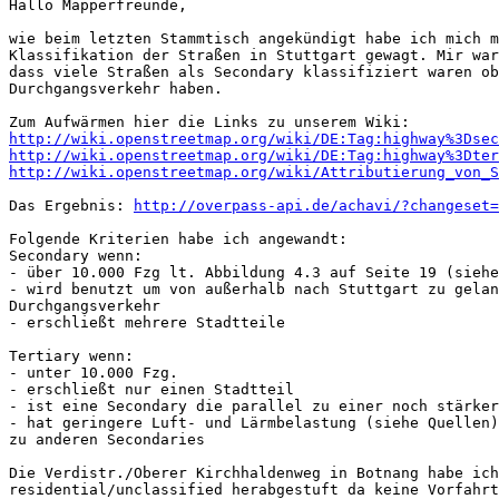
Hallo Mapperfreunde,

wie beim letzten Stammtisch angekündigt habe ich mich m
Klassifikation der Straßen in Stuttgart gewagt. Mir war
dass viele Straßen als Secondary klassifiziert waren ob
Durchgangsverkehr haben.

http://wiki.openstreetmap.org/wiki/DE:Tag:highway%3Dsec
http://wiki.openstreetmap.org/wiki/DE:Tag:highway%3Dter
http://wiki.openstreetmap.org/wiki/Attributierung_von_S
Das Ergebnis: 
http://overpass-api.de/achavi/?changeset=
Folgende Kriterien habe ich angewandt:

Secondary wenn:

- über 10.000 Fzg lt. Abbildung 4.3 auf Seite 19 (siehe
- wird benutzt um von außerhalb nach Stuttgart zu gelan
Durchgangsverkehr

- erschließt mehrere Stadtteile

Tertiary wenn:

- unter 10.000 Fzg.

- erschließt nur einen Stadtteil

- ist eine Secondary die parallel zu einer noch stärker
- hat geringere Luft- und Lärmbelastung (siehe Quellen)
zu anderen Secondaries

Die Verdistr./Oberer Kirchhaldenweg in Botnang habe ich
residential/unclassified herabgestuft da keine Vorfahrt