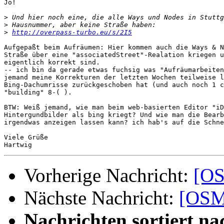
Jo!

>
>
>
http://overpass-turbo.eu/s/2I5
Aufgepaßt beim Aufräumen: Hier kommen auch die Ways & N
Straße über eine "associatedStreet"-Realation kriegen u
eigentlich korrekt sind.

-- ich bin da gerade etwas fuchsig was "Aufräumarbeiten
jemand meine Korrekturen der letzten Wochen teilweise l
Bing-Dachumrisse zurückgeschoben hat (und auch noch 1 c
"building" 8-( ).

BTW: Weiß jemand, wie man beim web-basierten Editor "iD
Hintergundbilder als bing kriegt? Und wie man die Bearb
irgendwas anzeigen lassen kann? ich hab's auf die Schne
Viele Grüße

Vorherige Nachricht:
[OS
Nächste Nachricht:
[OSM
Nachrichten sortiert na