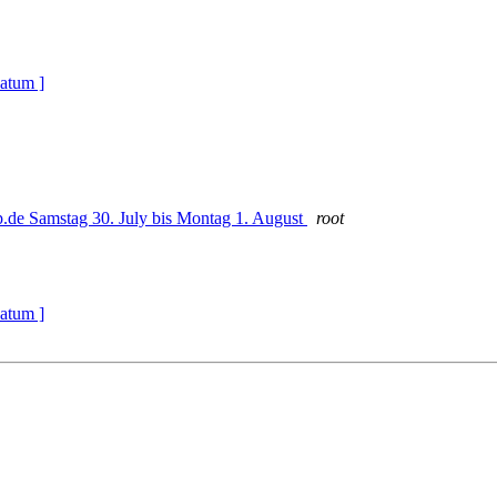
atum ]
p.de Samstag 30. July bis Montag 1. August
root
atum ]