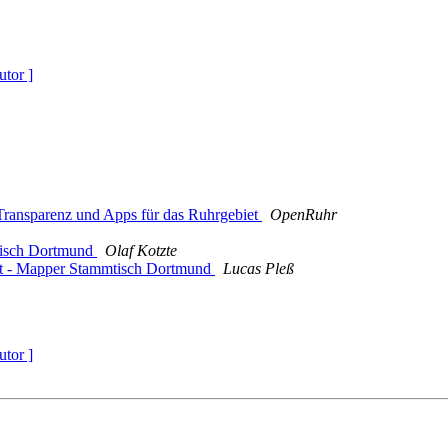
utor ]
ransparenz und Apps für das Ruhrgebiet
OpenRuhr
tisch Dortmund
Olaf Kotzte
ht - Mapper Stammtisch Dortmund
Lucas Pleß
utor ]