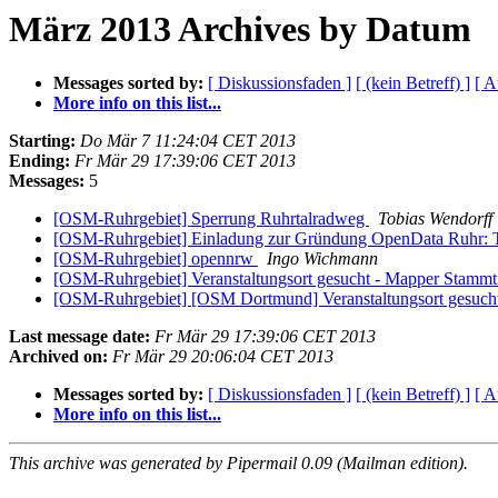
März 2013 Archives by Datum
Messages sorted by:
[ Diskussionsfaden ]
[ (kein Betreff) ]
[ A
More info on this list...
Starting:
Do Mär 7 11:24:04 CET 2013
Ending:
Fr Mär 29 17:39:06 CET 2013
Messages:
5
[OSM-Ruhrgebiet] Sperrung Ruhrtalradweg
Tobias Wendorff
[OSM-Ruhrgebiet] Einladung zur Gründung OpenData Ruhr: T
[OSM-Ruhrgebiet] opennrw
Ingo Wichmann
[OSM-Ruhrgebiet] Veranstaltungsort gesucht - Mapper Stamm
[OSM-Ruhrgebiet] [OSM Dortmund] Veranstaltungsort gesuc
Last message date:
Fr Mär 29 17:39:06 CET 2013
Archived on:
Fr Mär 29 20:06:04 CET 2013
Messages sorted by:
[ Diskussionsfaden ]
[ (kein Betreff) ]
[ A
More info on this list...
This archive was generated by Pipermail 0.09 (Mailman edition).