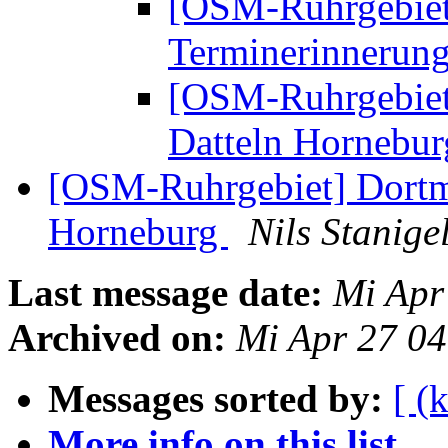
[OSM-Ruhrgebiet
Terminerinnerung
[OSM-Ruhrgebiet]
Datteln Hornebu
[OSM-Ruhrgebiet] Dortmu
Horneburg
Nils Stanige
Last message date:
Mi Apr
Archived on:
Mi Apr 27 0
Messages sorted by:
[ (
More info on this list...