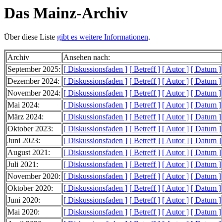
Das Mainz-Archiv
Über diese Liste
gibt es weitere Informationen
.
Archiv
Ansehen nach:
September 2025:
[ Diskussionsfaden ]
[ Betreff ]
[ Autor ]
[ Datum ]
Dezember 2024:
[ Diskussionsfaden ]
[ Betreff ]
[ Autor ]
[ Datum ]
November 2024:
[ Diskussionsfaden ]
[ Betreff ]
[ Autor ]
[ Datum ]
Mai 2024:
[ Diskussionsfaden ]
[ Betreff ]
[ Autor ]
[ Datum ]
März 2024:
[ Diskussionsfaden ]
[ Betreff ]
[ Autor ]
[ Datum ]
Oktober 2023:
[ Diskussionsfaden ]
[ Betreff ]
[ Autor ]
[ Datum ]
Juni 2023:
[ Diskussionsfaden ]
[ Betreff ]
[ Autor ]
[ Datum ]
August 2021:
[ Diskussionsfaden ]
[ Betreff ]
[ Autor ]
[ Datum ]
Juli 2021:
[ Diskussionsfaden ]
[ Betreff ]
[ Autor ]
[ Datum ]
November 2020:
[ Diskussionsfaden ]
[ Betreff ]
[ Autor ]
[ Datum ]
Oktober 2020:
[ Diskussionsfaden ]
[ Betreff ]
[ Autor ]
[ Datum ]
Juni 2020:
[ Diskussionsfaden ]
[ Betreff ]
[ Autor ]
[ Datum ]
Mai 2020:
[ Diskussionsfaden ]
[ Betreff ]
[ Autor ]
[ Datum ]