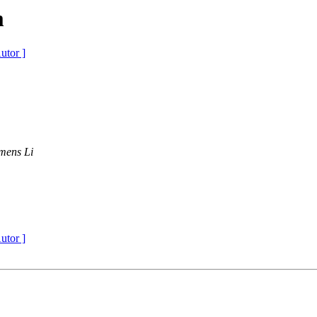
m
utor ]
mens Li
utor ]