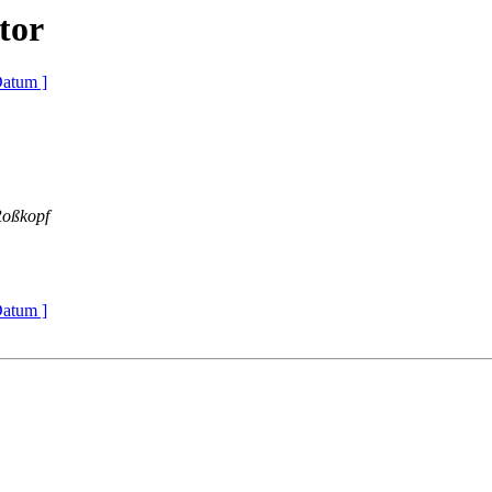
tor
Datum ]
Roßkopf
Datum ]