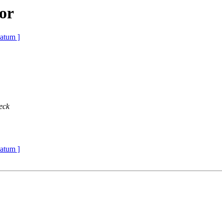
or
atum ]
eck
atum ]