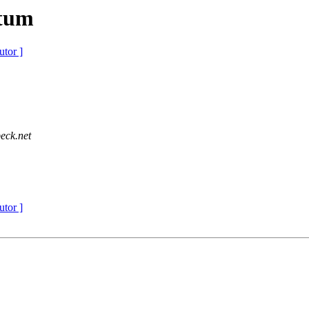
atum
utor ]
eck.net
utor ]