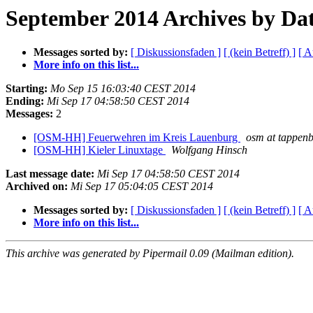
September 2014 Archives by D
Messages sorted by:
[ Diskussionsfaden ]
[ (kein Betreff) ]
[ A
More info on this list...
Starting:
Mo Sep 15 16:03:40 CEST 2014
Ending:
Mi Sep 17 04:58:50 CEST 2014
Messages:
2
[OSM-HH] Feuerwehren im Kreis Lauenburg
osm at tappenb
[OSM-HH] Kieler Linuxtage
Wolfgang Hinsch
Last message date:
Mi Sep 17 04:58:50 CEST 2014
Archived on:
Mi Sep 17 05:04:05 CEST 2014
Messages sorted by:
[ Diskussionsfaden ]
[ (kein Betreff) ]
[ A
More info on this list...
This archive was generated by Pipermail 0.09 (Mailman edition).