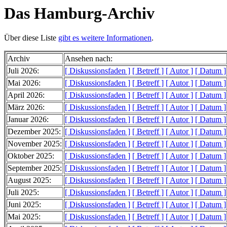
Das Hamburg-Archiv
Über diese Liste
gibt es weitere Informationen
.
Archiv
Ansehen nach:
Juli 2026:
[ Diskussionsfaden ]
[ Betreff ]
[ Autor ]
[ Datum ]
Mai 2026:
[ Diskussionsfaden ]
[ Betreff ]
[ Autor ]
[ Datum ]
April 2026:
[ Diskussionsfaden ]
[ Betreff ]
[ Autor ]
[ Datum ]
März 2026:
[ Diskussionsfaden ]
[ Betreff ]
[ Autor ]
[ Datum ]
Januar 2026:
[ Diskussionsfaden ]
[ Betreff ]
[ Autor ]
[ Datum ]
Dezember 2025:
[ Diskussionsfaden ]
[ Betreff ]
[ Autor ]
[ Datum ]
November 2025:
[ Diskussionsfaden ]
[ Betreff ]
[ Autor ]
[ Datum ]
Oktober 2025:
[ Diskussionsfaden ]
[ Betreff ]
[ Autor ]
[ Datum ]
September 2025:
[ Diskussionsfaden ]
[ Betreff ]
[ Autor ]
[ Datum ]
August 2025:
[ Diskussionsfaden ]
[ Betreff ]
[ Autor ]
[ Datum ]
Juli 2025:
[ Diskussionsfaden ]
[ Betreff ]
[ Autor ]
[ Datum ]
Juni 2025:
[ Diskussionsfaden ]
[ Betreff ]
[ Autor ]
[ Datum ]
Mai 2025:
[ Diskussionsfaden ]
[ Betreff ]
[ Autor ]
[ Datum ]