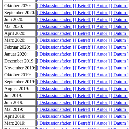
Oktober 2020:
[ Diskussionsfaden ]
[ Betreff ]
[ Autor ]
[ Datum ]
September 2020:
[ Diskussionsfaden ]
[ Betreff ]
[ Autor ]
[ Datum ]
Juni 2020:
[ Diskussionsfaden ]
[ Betreff ]
[ Autor ]
[ Datum ]
Mai 2020:
[ Diskussionsfaden ]
[ Betreff ]
[ Autor ]
[ Datum ]
April 2020:
[ Diskussionsfaden ]
[ Betreff ]
[ Autor ]
[ Datum ]
März 2020:
[ Diskussionsfaden ]
[ Betreff ]
[ Autor ]
[ Datum ]
Februar 2020:
[ Diskussionsfaden ]
[ Betreff ]
[ Autor ]
[ Datum ]
Januar 2020:
[ Diskussionsfaden ]
[ Betreff ]
[ Autor ]
[ Datum ]
Dezember 2019:
[ Diskussionsfaden ]
[ Betreff ]
[ Autor ]
[ Datum ]
November 2019:
[ Diskussionsfaden ]
[ Betreff ]
[ Autor ]
[ Datum ]
Oktober 2019:
[ Diskussionsfaden ]
[ Betreff ]
[ Autor ]
[ Datum ]
September 2019:
[ Diskussionsfaden ]
[ Betreff ]
[ Autor ]
[ Datum ]
August 2019:
[ Diskussionsfaden ]
[ Betreff ]
[ Autor ]
[ Datum ]
Juli 2019:
[ Diskussionsfaden ]
[ Betreff ]
[ Autor ]
[ Datum ]
Juni 2019:
[ Diskussionsfaden ]
[ Betreff ]
[ Autor ]
[ Datum ]
Mai 2019:
[ Diskussionsfaden ]
[ Betreff ]
[ Autor ]
[ Datum ]
April 2019:
[ Diskussionsfaden ]
[ Betreff ]
[ Autor ]
[ Datum ]
März 2019:
[ Diskussionsfaden ]
[ Betreff ]
[ Autor ]
[ Datum ]