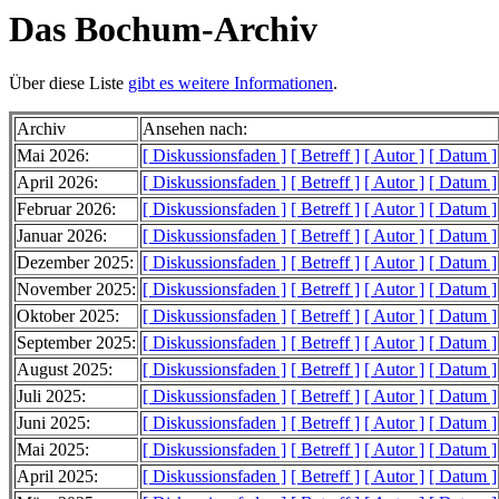
Das Bochum-Archiv
Über diese Liste
gibt es weitere Informationen
.
Archiv
Ansehen nach:
Mai 2026:
[ Diskussionsfaden ]
[ Betreff ]
[ Autor ]
[ Datum ]
April 2026:
[ Diskussionsfaden ]
[ Betreff ]
[ Autor ]
[ Datum ]
Februar 2026:
[ Diskussionsfaden ]
[ Betreff ]
[ Autor ]
[ Datum ]
Januar 2026:
[ Diskussionsfaden ]
[ Betreff ]
[ Autor ]
[ Datum ]
Dezember 2025:
[ Diskussionsfaden ]
[ Betreff ]
[ Autor ]
[ Datum ]
November 2025:
[ Diskussionsfaden ]
[ Betreff ]
[ Autor ]
[ Datum ]
Oktober 2025:
[ Diskussionsfaden ]
[ Betreff ]
[ Autor ]
[ Datum ]
September 2025:
[ Diskussionsfaden ]
[ Betreff ]
[ Autor ]
[ Datum ]
August 2025:
[ Diskussionsfaden ]
[ Betreff ]
[ Autor ]
[ Datum ]
Juli 2025:
[ Diskussionsfaden ]
[ Betreff ]
[ Autor ]
[ Datum ]
Juni 2025:
[ Diskussionsfaden ]
[ Betreff ]
[ Autor ]
[ Datum ]
Mai 2025:
[ Diskussionsfaden ]
[ Betreff ]
[ Autor ]
[ Datum ]
April 2025:
[ Diskussionsfaden ]
[ Betreff ]
[ Autor ]
[ Datum ]