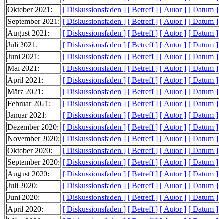
Oktober 2021:
[ Diskussionsfaden ]
[ Betreff ]
[ Autor ]
[ Datum ]
September 2021:
[ Diskussionsfaden ]
[ Betreff ]
[ Autor ]
[ Datum ]
August 2021:
[ Diskussionsfaden ]
[ Betreff ]
[ Autor ]
[ Datum ]
Juli 2021:
[ Diskussionsfaden ]
[ Betreff ]
[ Autor ]
[ Datum ]
Juni 2021:
[ Diskussionsfaden ]
[ Betreff ]
[ Autor ]
[ Datum ]
Mai 2021:
[ Diskussionsfaden ]
[ Betreff ]
[ Autor ]
[ Datum ]
April 2021:
[ Diskussionsfaden ]
[ Betreff ]
[ Autor ]
[ Datum ]
März 2021:
[ Diskussionsfaden ]
[ Betreff ]
[ Autor ]
[ Datum ]
Februar 2021:
[ Diskussionsfaden ]
[ Betreff ]
[ Autor ]
[ Datum ]
Januar 2021:
[ Diskussionsfaden ]
[ Betreff ]
[ Autor ]
[ Datum ]
Dezember 2020:
[ Diskussionsfaden ]
[ Betreff ]
[ Autor ]
[ Datum ]
November 2020:
[ Diskussionsfaden ]
[ Betreff ]
[ Autor ]
[ Datum ]
Oktober 2020:
[ Diskussionsfaden ]
[ Betreff ]
[ Autor ]
[ Datum ]
September 2020:
[ Diskussionsfaden ]
[ Betreff ]
[ Autor ]
[ Datum ]
August 2020:
[ Diskussionsfaden ]
[ Betreff ]
[ Autor ]
[ Datum ]
Juli 2020:
[ Diskussionsfaden ]
[ Betreff ]
[ Autor ]
[ Datum ]
Juni 2020:
[ Diskussionsfaden ]
[ Betreff ]
[ Autor ]
[ Datum ]
April 2020:
[ Diskussionsfaden ]
[ Betreff ]
[ Autor ]
[ Datum ]