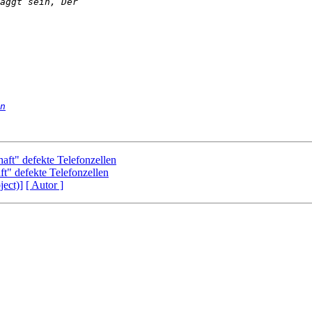
n
ft" defekte Telefonzellen
t" defekte Telefonzellen
ject)]
[ Autor ]