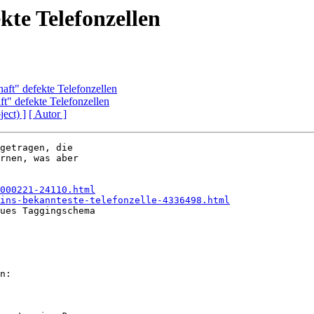
te Telefonzellen
ft" defekte Telefonzellen
t" defekte Telefonzellen
ject) ]
[ Autor ]
getragen, die 

rnen, was aber 

000221-24110.html
ins-bekannteste-telefonzelle-4336498.html
ues Taggingschema 

n:
