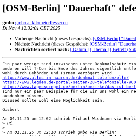
[OSM-Berlin] "Dauerhaft" defek
gmbo
gmbo at kilometerfresser.eu
Di Nov 4 12:32:01 CET 2025
Vorherige Nachricht (dieses Gesprächs):
[OSM-Berlin] "Dauerha
Nächste Nachricht (dieses Gesprächs):
[OSM-Berlin] "Dauerhaf
Nachrichten sortiert nach:
[ Datum ]
[ Thema ]
[ Betreff (Sub
Ein paar wenige sind inzwischen unter Denkmalschutz ein
anderen will T-Com bis Ende des Jahres eigentlich entfe
https://www.alles-in-haaren.de/denkmal-telefonzelle/
https://www.legden.de/portal/seiten/20-telefonzelle-900
https://www.tagesspiegel.de/berlin/bezirke/das-ist-berl

sind nur ein paar Beispiele für die wir uns wohl ein ne
ausdenken müssen.

Disused sollte wohl eine Möglichkeit sein.

Gisbert

Am 04.11.25 um 12:02 schrieb Michael Wiedmann via Berli
>
>
>