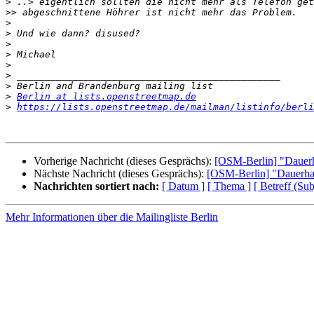
>
>>
>
>
>
>
>
>
>
>
Berlin at lists.openstreetmap.de
>
https://lists.openstreetmap.de/mailman/listinfo/berli
Vorherige Nachricht (dieses Gesprächs):
[OSM-Berlin] "Dauerha
Nächste Nachricht (dieses Gesprächs):
[OSM-Berlin] "Dauerhaf
Nachrichten sortiert nach:
[ Datum ]
[ Thema ]
[ Betreff (Sub
Mehr Informationen über die Mailingliste Berlin