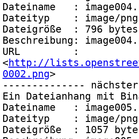
Dateiname   : image004.p
Dateityp    : image/png

Dateigröße  : 796 bytes

Beschreibung: image004.p
URL         : 
<
http://lists.openstree
0002.png
>

-------------- nächster
Ein Dateianhang mit Bin
Dateiname   : image005.p
Dateityp    : image/png

Dateigröße  : 1057 bytes