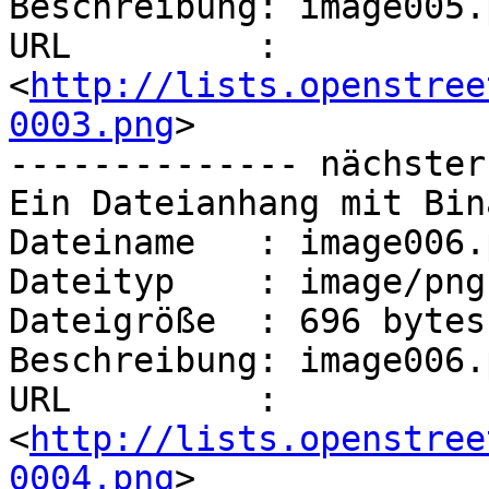
Beschreibung: image005.p
URL         : 
<
http://lists.openstree
0003.png
>

-------------- nächster
Ein Dateianhang mit Bin
Dateiname   : image006.p
Dateityp    : image/png

Dateigröße  : 696 bytes

Beschreibung: image006.p
URL         : 
<
http://lists.openstree
0004.png