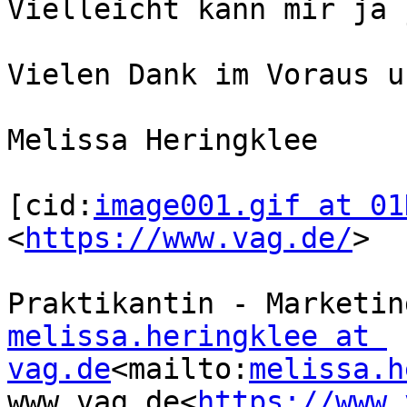
Vielleicht kann mir ja 
Vielen Dank im Voraus u
Melissa Heringklee

[cid:
image001.gif at 01
<
https://www.vag.de/
>

melissa.heringklee at 
vag.de
<mailto:
melissa.h
www.vag.de<
https://www.