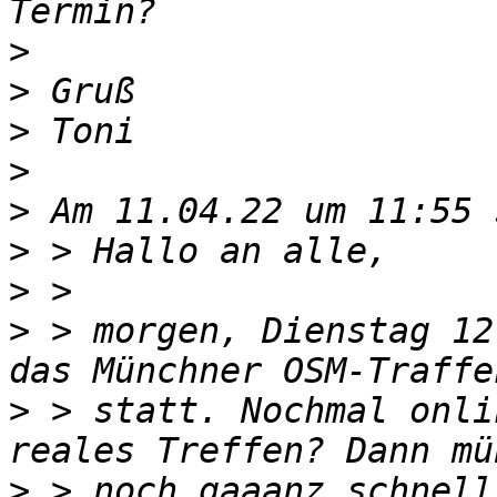
>
>
>
>
>
>
>
>
 > morgen, Dienstag 12
>
 > statt. Nochmal onli
>