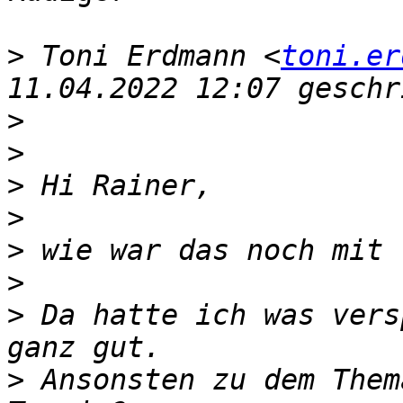
>
 Toni Erdmann <
toni.er
>
>
>
>
>
>
>
 Da hatte ich was vers
>
 Ansonsten zu dem Them