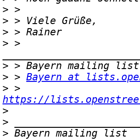
>
>
>
>
 > 
>
>
 > 
Bayern at lists.ope
>
 > 
https://lists.openstree
>
>
>