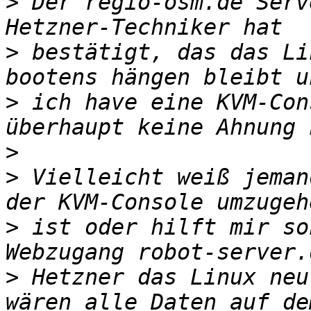
>
 Der regio-osm.de Serv
>
 bestätigt, das das Li
>
 ich have eine KVM-Con
>
>
 Vielleicht weiß jeman
>
 ist oder hilft mir so
>
 Hetzner das Linux neu