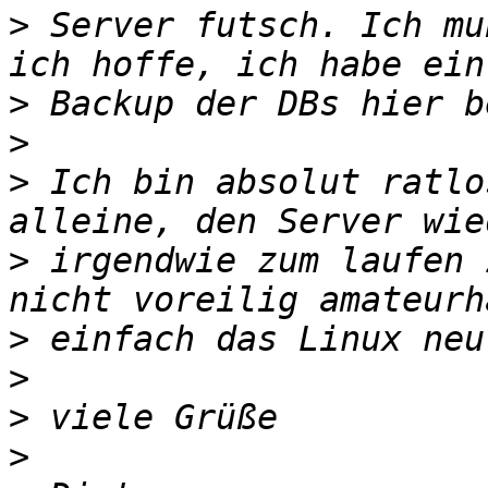
>
 Server futsch. Ich mu
>
>
>
 Ich bin absolut ratlo
>
 irgendwie zum laufen 
>
>
>
>