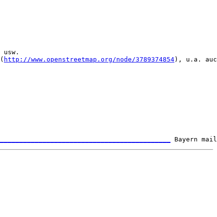
 usw.

(
http://www.openstreetmap.org/node/3789374854
), u.a. auc
____________________________________________
 Bayern mail