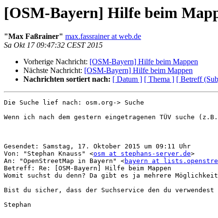
[OSM-Bayern] Hilfe beim Map
"Max Faßrainer"
max.fassrainer at web.de
Sa Okt 17 09:47:32 CEST 2015
Vorherige Nachricht:
[OSM-Bayern] Hilfe beim Mappen
Nächste Nachricht:
[OSM-Bayern] Hilfe beim Mappen
Nachrichten sortiert nach:
[ Datum ]
[ Thema ]
[ Betreff (Sub
Die Suche lief nach: osm.org-> Suche

Wenn ich nach dem gestern eingetragenen TÜV suche (z.B.
Gesendet: Samstag, 17. Oktober 2015 um 09:11 Uhr

Von: "Stephan Knauss" <
osm at stephans-server.de
>

An: "OpenStreetMap in Bayern" <
bayern at lists.openstre
Betreff: Re: [OSM-Bayern] Hilfe beim Mappen

Womit suchst du denn? Da gibt es ja mehrere Möglichkeit
Bist du sicher, dass der Suchservice den du verwendest 
Stephan
