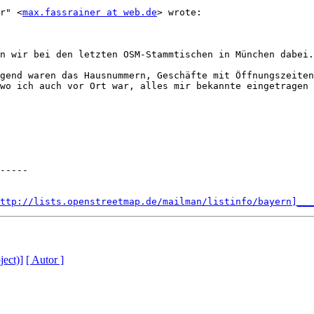
r" <
max.fassrainer at web.de
> wrote:

n wir bei den letzten OSM-Stammtischen in München dabei.

gend waren das Hausnummern, Geschäfte mit Öffnungszeiten
wo ich auch vor Ort war, alles mir bekannte eingetragen 
-----

ttp://lists.openstreetmap.de/mailman/listinfo/bayern]___
ject)]
[ Autor ]