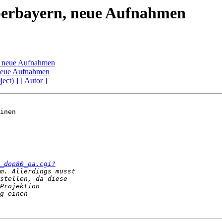
erbayern, neue Aufnahmen
, neue Aufnahmen
neue Aufnahmen
ject) ]
[ Autor ]
inen

_dop80_oa.cgi?