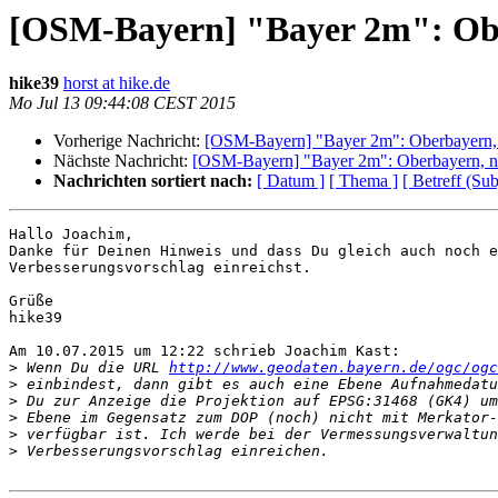
[OSM-Bayern] "Bayer 2m": Ob
hike39
horst at hike.de
Mo Jul 13 09:44:08 CEST 2015
Vorherige Nachricht:
[OSM-Bayern] "Bayer 2m": Oberbayern
Nächste Nachricht:
[OSM-Bayern] "Bayer 2m": Oberbayern, 
Nachrichten sortiert nach:
[ Datum ]
[ Thema ]
[ Betreff (Sub
Hallo Joachim,

Danke für Deinen Hinweis und dass Du gleich auch noch e
Verbesserungsvorschlag einreichst.

Grüße

hike39

Am 10.07.2015 um 12:22 schrieb Joachim Kast:

>
 Wenn Du die URL 
http://www.geodaten.bayern.de/ogc/ogc
>
>
>
>
>