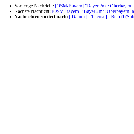
Vorherige Nachricht:
[OSM-Bayern] "Bayer 2m": Oberbayern
Nächste Nachricht:
[OSM-Bayern] "Bayer 2m": Oberbayern, 
Nachrichten sortiert nach:
[ Datum ]
[ Thema ]
[ Betreff (Sub