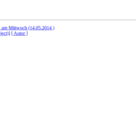
am Mittwoch (14.05.2014 )
ject)]
[ Autor ]