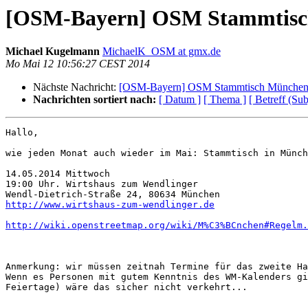
[OSM-Bayern] OSM Stammtisch
Michael Kugelmann
MichaelK_OSM at gmx.de
Mo Mai 12 10:56:27 CEST 2014
Nächste Nachricht:
[OSM-Bayern] OSM Stammtisch München 
Nachrichten sortiert nach:
[ Datum ]
[ Thema ]
[ Betreff (Sub
Hallo,

wie jeden Monat auch wieder im Mai: Stammtisch in Münch
14.05.2014 Mittwoch

19:00 Uhr. Wirtshaus zum Wendlinger

http://www.wirtshaus-zum-wendlinger.de
http://wiki.openstreetmap.org/wiki/M%C3%BCnchen#Regelm.
Anmerkung: wir müssen zeitnah Termine für das zweite Ha
Wenn es Personen mit gutem Kenntnis des WM-Kalenders gi
Feiertage) wäre das sicher nicht verkehrt...
