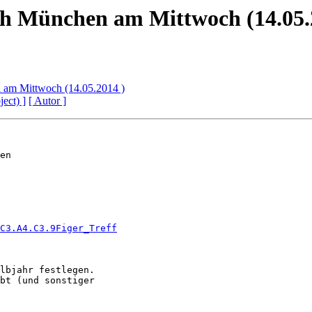
 München am Mittwoch (14.05.
am Mittwoch (14.05.2014 )
ject) ]
[ Autor ]
en

C3.A4.C3.9Figer_Treff
lbjahr festlegen. 

bt (und sonstiger 
