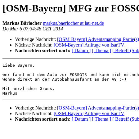
[OSM-Bayern] MFG zur FOSS
Markus Bärlocher
markus.baerlocher at lau-net.de
Do Mär 6 07:34:48 CET 2014
Vorherige Nachricht:
[OSM-Bayern] Adventsmapping-Partie(s)
Nächste Nachricht:
[OSM-Bayern] Anfrage von IsarTV
Nachrichten sortiert nach:
[ Datum ]
[ Thema ]
[ Betreff (Sub
Liebe Bayern,

wer fährt mit dem Auto zur FOSSGIS und kann mich mitneh
Wohne direkt an der Autobahnausfahrt an der A9 :-)

Mit herzlichem Gruss,

Vorherige Nachricht:
[OSM-Bayern] Adventsmapping-Partie(s)
Nächste Nachricht:
[OSM-Bayern] Anfrage von IsarTV
Nachrichten sortiert nach:
[ Datum ]
[ Thema ]
[ Betreff (Sub