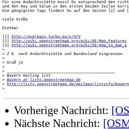
Für eine Andachtsstätte musst Du entsprechend den richt
und den Key und Value in den ersten beiden Zeilen korri
Die gängigsten Tags findest Du auf den Seiten [2] und [
viele Grüße

Dietmar

[1] 
http://overpass-turbo.eu/s/47V
[2] 
http://wiki.openstreetmap.org/wiki/DE:Map_Features
[3] 
http://wiki.openstreetmap.org/wiki/DE:How_to_map_a
>
>
>
>
>
>
>
>
Bayern at lists.openstreetmap.de
>
http://lists.openstreetmap.de/mailman/listinfo/bayern
>
Vorherige Nachricht:
[OS
Nächste Nachricht:
[OSM