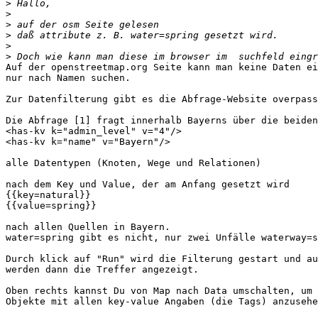
>
>
>
>
>
>
Auf der openstreetmap.org Seite kann man keine Daten ei
nur nach Namen suchen.

Zur Datenfilterung gibt es die Abfrage-Website overpass
Die Abfrage [1] fragt innerhalb Bayerns über die beiden
<has-kv k="admin_level" v="4"/>

<has-kv k="name" v="Bayern"/>

alle Datentypen (Knoten, Wege und Relationen)

nach dem Key und Value, der am Anfang gesetzt wird

{{key=natural}}

{{value=spring}}

nach allen Quellen in Bayern.

water=spring gibt es nicht, nur zwei Unfälle waterway=s
Durch klick auf "Run" wird die Filterung gestart und au
werden dann die Treffer angezeigt.

Oben rechts kannst Du von Map nach Data umschalten, um 
Objekte mit allen key-value Angaben (die Tags) anzusehe