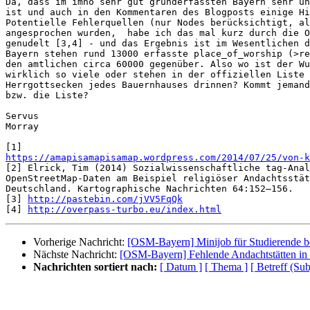
Da, dass im imho sehr gut grunderfassten Bayern sehr un
ist und auch in den Kommentaren des Blogposts einige Hi
Potentielle Fehlerquellen (nur Nodes berücksichtigt, al
angesprochen wurden,  habe ich das mal kurz durch die O
genudelt [3,4] - und das Ergebnis ist im Wesentlichen d
Bayern stehen rund 13000 erfasste place_of_worship (>re
den amtlichen circa 60000 gegenüber. Also wo ist der Wu
wirklich so viele oder stehen in der offiziellen Liste 
Herrgottsecken jedes Bauernhauses drinnen? Kommt jemand
bzw. die Liste?

Servus

Morray

https://amapisamapisamap.wordpress.com/2014/07/25/von-k

[2] Elrick, Tim (2014) Sozialwissenschaftliche tag-Anal
OpenStreetMap-Daten am Beispiel religiöser Andachtsstät
Deutschland. Kartographische Nachrichten 64:152–156.

[3] 
http://pastebin.com/jVV5FqQk
[4] 
http://overpass-turbo.eu/index.html
Vorherige Nachricht:
[OSM-Bayern] Minijob für Studierende
Nächste Nachricht:
[OSM-Bayern] Fehlende Andachtstätten in
Nachrichten sortiert nach:
[ Datum ]
[ Thema ]
[ Betreff (Sub