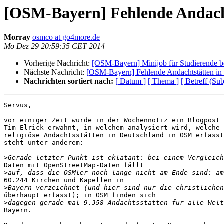
[OSM-Bayern] Fehlende Andacht
Morray
osmco at go4more.de
Mo Dez 29 20:59:35 CET 2014
Vorherige Nachricht:
[OSM-Bayern] Minijob für Studierende
Nächste Nachricht:
[OSM-Bayern] Fehlende Andachtstätten in
Nachrichten sortiert nach:
[ Datum ]
[ Thema ]
[ Betreff (Sub
Servus,

vor einiger Zeit wurde in der Wochennotiz ein Blogpost 
Tim Elrick erwähnt, in welchem analysiert wird, welche 
religiöse Andachtsstätten in Deutschland in OSM erfasst
steht unter anderem:

>
Daten mit OpenStreetMap-Daten fällt

>
60.244 Kirchen und Kapellen in

>
überhaupt erfasst); in OSM finden sich

>
Bayern.
