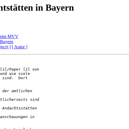
stätten in Bayern
 beim MVV
 Bayern
ject) ]
[ Autor ]
[1]/Paper [2] von

und wie viele

 sind.  Dort
