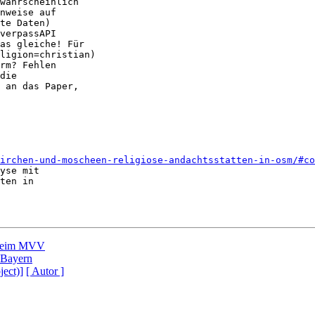
wahrscheinlich

nweise auf

te Daten)

verpassAPI

as gleiche! Für

ligion=christian)

rm? Fehlen

die

 an das Paper,

irchen-und-moscheen-religiose-andachtsstatten-in-osm/#co
yse mit

ten in

 beim MVV
 Bayern
ject)]
[ Autor ]