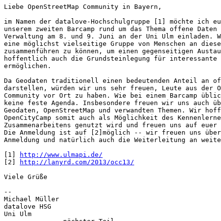
Liebe OpenStreetMap Community in Bayern,

im Namen der datalove-Hochschulgruppe [1] möchte ich eu
unserem zweiten Barcamp rund um das Thema offene Daten 
Verwaltung am 8. und 9. Juni an der Uni Ulm einladen. W
eine möglichst vielseitige Gruppe von Menschen an diese
zusammenführen zu können, um einen gegenseitigen Austau
hoffentlich auch die Grundsteinlegung für interessante 
ermöglichen.

Da Geodaten traditionell einen bedeutenden Anteil an of
darstellen, würden wir uns sehr freuen, Leute aus der O
Community vor Ort zu haben. Wie bei einem Barcamp üblic
keine feste Agenda. Insbesondere freuen wir uns auch üb
Geodaten, OpenStreetMap und verwandten Themen. Wir hoff
OpenCityCamp somit auch als Möglichkeit des Kennenlerne
Zusammenarbeitens genutzt wird und freuen uns auf euer 
Die Anmeldung ist auf [2]möglich -- wir freuen uns über
Anmeldung und natürlich auch die Weiterleitung an weite
[1] 
http://www.ulmapi.de/
[2] 
http://lanyrd.com/2013/occ13/
Viele Grüße

-- 

Michael Müller

datalove HSG

Uni Ulm
