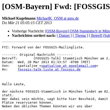
[OSM-Bayern] Fwd: [FOSSGIS-
Michael Kugelmann
MichaelK_OSM at gmx.de
Do Mär 21 05:05:15 CET 2013
Vorherige Nachricht:
[OSM-Bayern] OSM-Stammtisch in Münc
Nachrichten sortiert nach:
[ Datum ]
[ Thema ]
[ Betreff (Sub
FYI: Forward von der FOSSGIS-Mailingliste.

-------- Original-Nachricht --------

Betreff: 	[FOSSGIS-Talk] Stammtisch München am 2.4.13

Datum: 	Wed, 20 Mar 2013 01:33:57 -0700 (PDT)

Von: 	spatialjoe <
spatialjoe at googlemail.com
>

An: 	
fossgis-talk-liste at fossgis.de
Hallo Leute,

der nächste FOSSGIS-Stammtisch in München findet am 02.
statt.

Wer dabei sein möchte, sagt bitte hier Bescheid, damit 
Plätze reservieren können.

Neben den üblichen Themen könnten wir uns über
