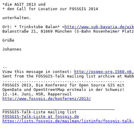
*die AGIT 2013 und

* den Call for Location zur FOSSGIS 2014

unterhalten.

Ort: * Trinkstube Balan* <
http://www.sub-bavaria.de/wik
Balanstraße 21, 81669 München (S-Bahn Rosenheimer Platz
Grüße

Johannes

--

View this message in context: 
http://osgeo-org.1560.n6.
Sent from the FOSSGIS-Talk mailing list archive at Nabb
...................................................

FOSSGIS 2013, Die Konferenz für Open Source GIS mit

OpenData und OpenStreetMap erstmals in der Schweiz!

http://www.fossgis.de/konferenz/2013/
_______________________________________________

FOSSGIS-Talk-Liste at fossgis.de
https://lists.fossgis.de/mailman/listinfo/fossgis-talk-