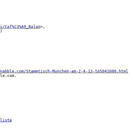
i/Caf%C3%A9_Balan
>,

)

nabble.com/Stammtisch-Munchen-am-2-4-13-tp5041600.html
le.com.

liste