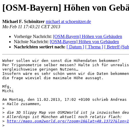
[OSM-Bayern] Höhen von Geb
Michael F. Schönitzer
michael at schoenitzer.de
Mo Feb 11 17:43:21 CET 2013
Vorherige Nachricht:
[OSM-Bayern] Höhen von Gebäuden
Nächste Nachricht:
[OSM-Bayern] Höhen von Gebäuden
Nachrichten sortiert nach:
[ Datum ]
[ Thema ]
[ Betreff (Sub
Woher sollen wir den sonst die Höhendaten bekommen?

Per Trigonometrie selber messen? Halte ich für unrealis
vergleichsweise geringen Nutzens…

Insofern wäre es sehr schön wenn wir die Daten bekommen
die frage wieviel die maximale Höhe aussagt.

Mfg,

Michi

Am Montag, den 11.02.2013, 17:02 +0100 schrieb Andreas 
>
>
>
>
>
http://maps.osm2world.org/?zoom=16&lat=48.13727&lon=1
>