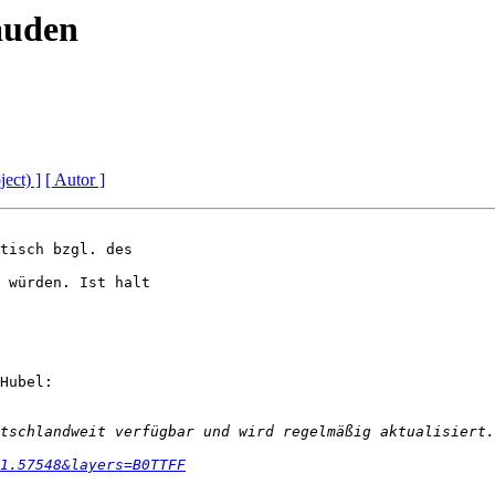
äuden
ject) ]
[ Autor ]
tisch bzgl. des

 würden. Ist halt

Hubel:

1.57548&layers=B0TTFF