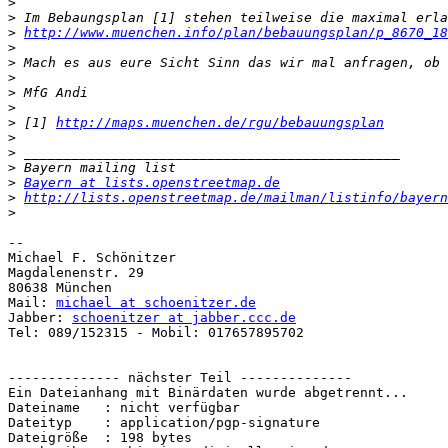
>
>
>
http://www.muenchen.info/plan/bebauungsplan/p_8670_18
>
>
>
>
>
>
 [1] 
http://maps.muenchen.de/rgu/bebauungsplan
>
>
>
>
Bayern at lists.openstreetmap.de
>
http://lists.openstreetmap.de/mailman/listinfo/bayern
>
-- 

Michael F. Schönitzer

Magdalenenstr. 29

80638 München

Mail: 
michael at schoenitzer.de
Jabber: 
schoenitzer at jabber.ccc.de
Tel: 089/152315 - Mobil: 017657895702

-------------- nächster Teil --------------

Ein Dateianhang mit Binärdaten wurde abgetrennt...

Dateiname   : nicht verfügbar

Dateityp    : application/pgp-signature

Dateigröße  : 198 bytes
