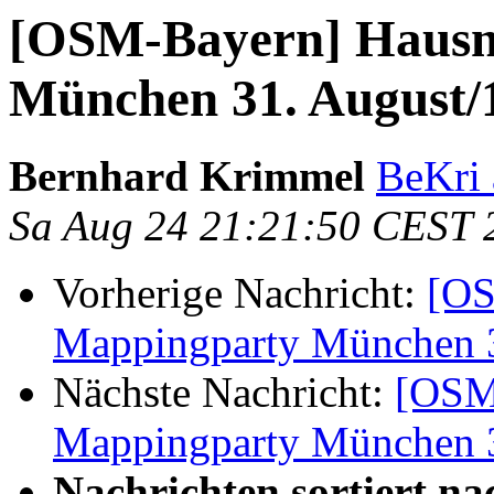
[OSM-Bayern] Haus
München 31. August/
Bernhard Krimmel
BeKri 
Sa Aug 24 21:21:50 CEST 
Vorherige Nachricht:
[OS
Mappingparty München 3
Nächste Nachricht:
[OSM
Mappingparty München 3
Nachrichten sortiert na