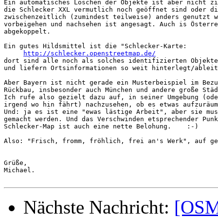
Ein automatisches Löschen der Objekte ist aber nicht zi
die Schlecker XXL vermutlich noch geöffnet sind oder di
zwischenzeitlich (zumindest teilweise) anders genutzt w
vorbeigehen und nachsehen ist angesagt. Auch is Österre
abgekoppelt.

Ein gutes Hildsmittel ist die "Schlecker-Karte:

http://schlecker.openstreetmap.de/
dort sind alle noch als solches identifizierten Objekte
und liefern Ortsinformationen so weit hinterlegt/ableit
Aber Bayern ist nicht gerade ein Musterbeispiel im Bezu
Rückbau, insbesonder auch München und andere große Städ
Ich rufe also gezielt dazu auf, in seiner Umgebung (ode
irgend wo hin fährt) nachzusehen, ob es etwas aufzuräum
Und: ja es ist eine "ewas lästige Arbeit", aber sie mus
gemacht werden. Und das Verschwinden etsprechender Punk
Schlecker-Map ist auch eine nette Belohung.    :-)

Also: "Frisch, fromm, fröhlich, frei an's Werk", auf ge
Grüße,

Michael.

Nächste Nachricht:
[OSM-