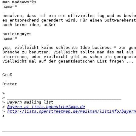
man_made=works 

name=* 

benutzen, dass ist ein ein offizielles tag und es beste
es entsprechend gerendert wird. Für einen Softwareherst
auch keine idee, außer 

building=yes

name=*

yep, vielleicht keine schlechte Idee business=* zur gen
Branche zu benutzen. Vielleicht sollte man das mal als 
einreichen, oder vielleicht gibt es schon ein geeignete
vielleicht mal auf der gesamtdeutschen List fragen ...

Gruß

Dieter

>
>
>
>
Bayern at lists.openstreetmap.de
>
http://lists.openstreetmap.de/mailman/listinfo/bayern
>