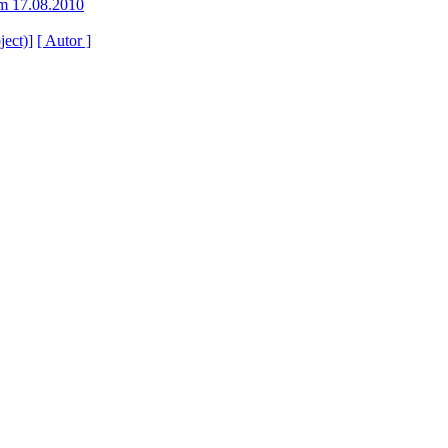
m 17.08.2010
ject)]
[ Autor ]