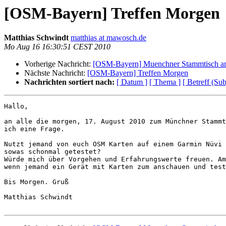
[OSM-Bayern] Treffen Morgen
Matthias Schwindt
matthias at mawosch.de
Mo Aug 16 16:30:51 CEST 2010
Vorherige Nachricht:
[OSM-Bayern] Muenchner Stammtisch a
Nächste Nachricht:
[OSM-Bayern] Treffen Morgen
Nachrichten sortiert nach:
[ Datum ]
[ Thema ]
[ Betreff (Sub
Hallo,

an alle die morgen, 17. August 2010 zum Münchner Stammt
ich eine Frage.

Nutzt jemand von euch OSM Karten auf einem Garmin Nüvi 
sowas schonmal getestet?

Würde mich über Vorgehen und Erfahrungswerte freuen. Am
wenn jemand ein Gerät mit Karten zum anschauen und test
Bis Morgen. Gruß

Matthias Schwindt
