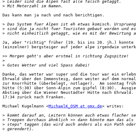
>
>
Das kann man ja nach und nach berichtigen.

>
>
>
Ja, aber "richtig" früher (19. bis ins 20. jh.) konnte 
(einzelner) bergsteiger auf jeder alpe irgendwie unterk
>>
>
>
Danke, das wetter war super und die tour war ein erlebn
Ehrwald über den Immensteig, dann weiter auf dem normal
zur Knorrhütte (überbelegt, notlager).  Am sonntag früh
hütte (5:30) über Sonn-Alpin zum gipfel (8:30).  Ausgie
Abstieg über die Wiener Neustädter Hütte nach Ehrwald. 
17:34 zurück nach Franken.

Michael Kugelmann <
MichaelK_OSM at gmx.de
> writes:

>
>
>
>