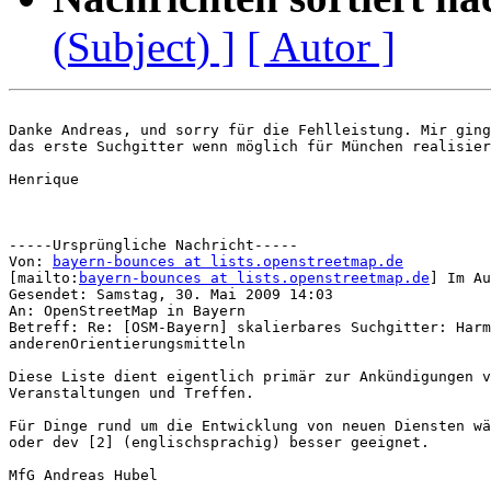
(Subject) ]
[ Autor ]
Danke Andreas, und sorry für die Fehlleistung. Mir ging
das erste Suchgitter wenn möglich für München realisier
Henrique

-----Ursprüngliche Nachricht-----

Von: 
bayern-bounces at lists.openstreetmap.de
[mailto:
bayern-bounces at lists.openstreetmap.de
] Im Au
Gesendet: Samstag, 30. Mai 2009 14:03

An: OpenStreetMap in Bayern

Betreff: Re: [OSM-Bayern] skalierbares Suchgitter: Harm
anderenOrientierungsmitteln

Diese Liste dient eigentlich primär zur Ankündigungen v
Veranstaltungen und Treffen.

Für Dinge rund um die Entwicklung von neuen Diensten wä
oder dev [2] (englischsprachig) besser geeignet.

MfG Andreas Hubel
