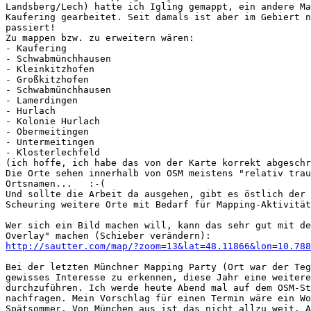
Landsberg/Lech) hatte ich Igling gemappt, ein andere Ma
Kaufering gearbeitet. Seit damals ist aber im Gebiert n
passiert!

Zu mappen bzw. zu erweitern wären:

- Kaufering

- Schwabmünchhausen

- Kleinkitzhofen

- Großkitzhofen

- Schwabmünchhausen

- Lamerdingen

- Hurlach

- Kolonie Hurlach

- Obermeitingen

- Untermeitingen

- Klosterlechfeld

(ich hoffe, ich habe das von der Karte korrekt abgeschr
Die Orte sehen innerhalb von OSM meistens "relativ trau
Ortsnamen...   :-(

Und sollte die Arbeit da ausgehen, gibt es östlich der 
Scheuring weitere Orte mit Bedarf für Mapping-Aktivität
Wer sich ein Bild machen will, kann das sehr gut mit de
http://sautter.com/map/?zoom=13&lat=48.11866&lon=10.788
Bei der letzten Münchner Mapping Party (Ort war der Teg
gewisses Interesse zu erkennen, diese Jahr eine weitere
durchzuführen. Ich werde heute Abend mal auf dem OSM-St
nachfragen. Mein Vorschlag für einen Termin wäre ein Wo
Spätsommer. Von München aus ist das nicht allzu weit. A