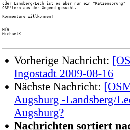
oder Lansberg/Lech ist es aber nur ein "Katzensprung" =
OSM'lern aus der Gegend gesucht.

Kommentare willkommen!

MfG

MichaelK.

Vorherige Nachricht:
[OS
Ingostadt 2009-08-16
Nächste Nachricht:
[OSM
Augsburg -Landsberg/Lec
Augsburg?
Nachrichten sortiert na